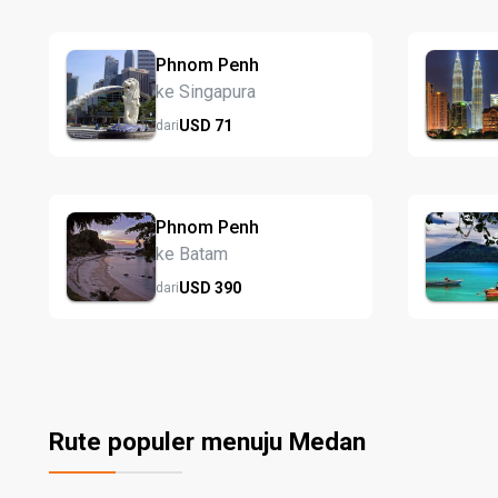
Phnom Penh
ke Singapura
USD
71
dari
Phnom Penh
ke Batam
USD
390
dari
Rute populer menuju Medan