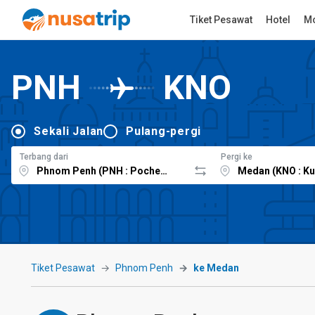
Tiket Pesawat
Hotel
Mo
PNH
KNO
Sekali Jalan
Pulang-pergi
Terbang dari
Pergi ke
Tiket Pesawat
Phnom Penh
ke Medan