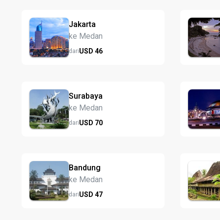
Jakarta
ke Medan
USD
46
dari
Surabaya
ke Medan
USD
70
dari
Bandung
ke Medan
USD
47
dari