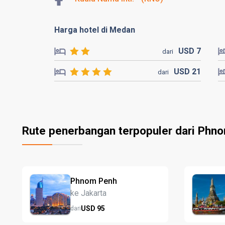
Harga hotel di Medan
USD
7
dari
USD
21
dari
Rute penerbangan terpopuler dari Phn
Phnom Penh
ke Jakarta
USD
95
dari