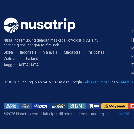
H
T
H
NusaTrip terhubung dengan maskapai low-cost di Asia, full-
service global dengan tarif murah
P
Global
Indonesia
Malaysia
Singapore
Philippines
K
Vietnam
Thailand
T
Anggota ASITA | IATA
M
Situs ini dilindungi oleh reCAPTCHA dan Google
Kebijakan Pribadi
dan
Ketentu
©2026 Nusatrip.com. Hak cipta dilindungi undang-undang.
Kebijakan Priba